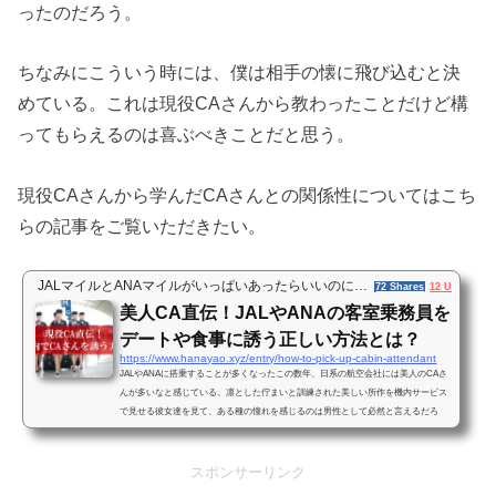
ったのだろう。
ちなみにこういう時には、僕は相手の懐に飛び込むと決
めている。これは現役CAさんから教わったことだけど構
ってもらえるのは喜ぶべきことだと思う。
現役CAさんから学んだCAさんとの関係性についてはこち
らの記事をご覧いただきたい。
JALマイルとANAマイルがいっぱいあったらいいのに…
72 Shares
12 Users
18 
美人CA直伝！JALやANAの客室乗務員を
デートや食事に誘う正しい方法とは？
https://www.hanayao.xyz/entry/how-to-pick-up-cabin-attendant
JALやANAに搭乗することが多くなったこの数年、日系の航空会社には美人のCAさ
んが多いなと感じている。凛とした佇まいと訓練された美しい所作を機内サービス
で見せる彼女達を見て、ある種の憧れを感じるのは男性として必然と言えるだろ
う。元CAさんの暴露話みたいな記事を読んでいると「操縦士との恋話」や「機内の
素敵なお客様」について語られているが、どうも内容が薄い場合が多い。あくまで
も女性目線でフリーランスとしての自己ブラディングを目的とした記事、そう感じ
スポンサーリンク
てしまうのだ。それに対して世の男性（もちろん僕も含む）が...