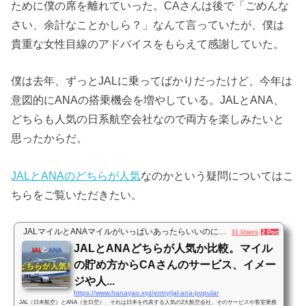
ために僕の席を離れていった。CAさんは後で「ごめんな
さい、余計なことかしら？」なんて言っていたが、僕は
貴重な女性目線のアドバイスをもらえて感謝していた。
僕は去年、ずっとJALに乗ってばかりだったけど、今年は
意図的にANAの搭乗機会を増やしている。JALとANA、
どちらも人気の日系航空会社なので両方を楽しみたいと
思ったからだ。
JALとANAのどちらが人気
なのかという疑問についてはこ
ちらをご覧いただきたい。
JALマイルとANAマイルがいっぱいあったらいいのに…
11 Users
2 Pockets
JALとANAどちらが人気か比較。マイル
の貯め方からCAさんのサービス、イメー
ジや人...
https://www.hanayao.xyz/entry/jal-ana-popular
JAL（日本航空）とANA（全日空）、それは日本を代表する人気の2大航空会社。そのサービスや客室乗務