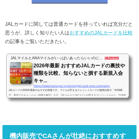
JALカードに関しては普通カードを持っていれば充分だと
思うが、詳しく知りたい人は
おすすめのJALカードを比較
の記事をご覧いただきたい。
JALマイルとANAマイルがいっぱいあったらいいのに…
2 Pockets
2026年最新 おすすめJALカードの裏技や
種類を比較、知らないと損する新規入会
キャ...
https://www.hanayao.xyz/entry/jal-card-new-campaign
JALカードの2026年最新のおすすめ情報です。マイルが貯まるクレジットカードの徹底比較や「WEB限
定」新規入会キャンペーン情報を解説します。JALカードはJALマイルが貯まるクレジットカード、日本航
空がクレジットカード会社と提携して発行しています。もし貴方がJALマイルを貯めたいと思っているの
なら…「JALカード持たずして、大量マイルの道はなし」というくらい重要なクレジットカードになりま
す。JALカードはJALマイルを貯めるためにどれが一体おすすめなのでしょうか？この記事ではJALマイル
を貯めることを前提にクレジットカー...
機内販売でCAさんが壮絶におすすめす