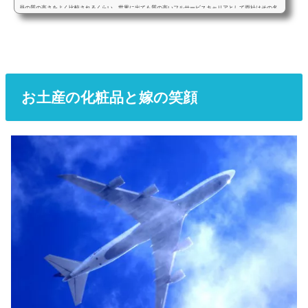
員の質の高さをよく比較されるくらい、世界に出ても質の高いフルサービスキャリアとして両社はその名
を知られている。旅行好きの間では「あなたはJALとANAどっちがいい？」なんて会話が成立するほど両
社は人気のある航空会社だ。ハワイはJALがいいとか、国内線はANAの方がいいとか、両者の違いは色々
あるのだが、JALとANAは航空ファンから常に比較される。サービスや安全度、売上や客室乗務員につい
て両社はどちらが良いか比較され続け...
お土産の化粧品と嫁の笑顔