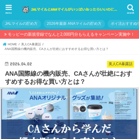
menu
search
JALマイルの貯め方
2026年最新 ANAマイルの貯め方
ポイ活おすすめ
モッピーの新規登録でなんと2,000円分もらえるキャンペーン実施中！
HOME
美人CA暴露話
ANA国際線の機内販売、CAさんが壮絶におすすめするお得な買い方とは？
2026.04.02
美人CA暴露話
ANA国際線の機内販売、CAさんが壮絶におす
すめするお得な買い方とは？