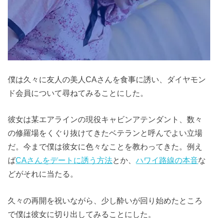
僕は久々に友人の美人CAさんを食事に誘い、ダイヤモン
ド会員について尋ねてみることにした。
彼女は某エアラインの現役キャビンアテンダント、数々
の修羅場をくぐり抜けてきたベテランと呼んでよい立場
だ。今まで僕は彼女に色々なことを教わってきた。例え
ば
CAさんをデートに誘う方法
とか、
ハワイ路線の本音
な
どがそれに当たる。
久々の再開を祝いながら、少し酔いが回り始めたところ
で僕は彼女に切り出してみることにした。