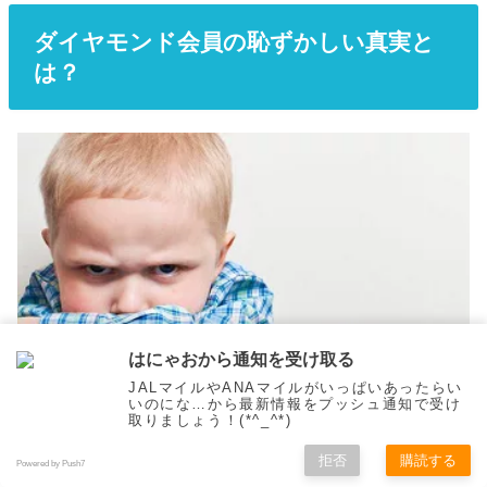
ダイヤモンド会員の恥ずかしい真実と
は？
はにゃおから通知を受け取る
JALマイルやANAマイルがいっぱいあったらい
いのにな…から最新情報をプッシュ通知で受け
取りましょう！(*^_^*)
拒否
購読する
Powered by Push7
続いて僕は迷惑なダイヤモンド会員のエピソードを聞い