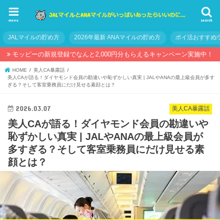
menu
search
JALマイルの貯め方
2026年最新 ANAマイルの貯め方
ポイ活おすすめ
モッピーの新規登録でなんと2,000円分もらえるキャンペーン実施中！
HOME
美人CA暴露話
美人CAが語る！ダイヤモンド会員の勘違いや恥ずかしい真実 | JALやANAの最上級会員が多す
ぎる？そして客室乗務員にだけ見せる素顔とは？
2026.03.07
美人CA暴露話
美人CAが語る！ダイヤモンド会員の勘違いや
恥ずかしい真実 | JALやANAの最上級会員が
多すぎる？そして客室乗務員にだけ見せる素
顔とは？