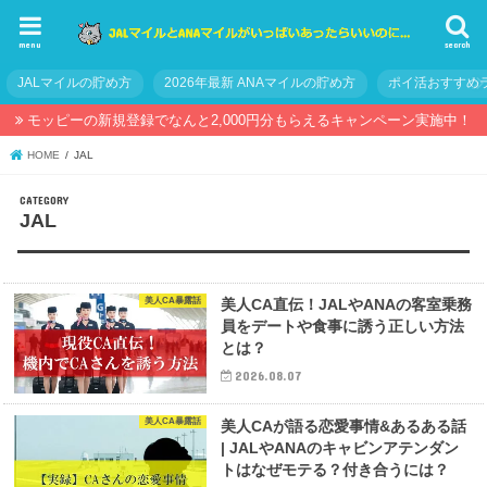
menu
search
JALマイルの貯め方
2026年最新 ANAマイルの貯め方
ポイ活おすすめ
モッピーの新規登録でなんと2,000円分もらえるキャンペーン実施中！
HOME
JAL
JAL
美人CA暴露話
美人CA直伝！JALやANAの客室乗務
員をデートや食事に誘う正しい方法
とは？
2026.08.07
美人CA暴露話
美人CAが語る恋愛事情&あるある話
| JALやANAのキャビンアテンダン
トはなぜモテる？付き合うには？