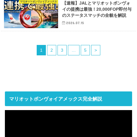
マリオットボンヴォイアメックス
【速報】JALとマリオットボンヴォ
イの提携は最強！20,000FOP即付与
のステータスマッチの全貌を解説
2026.07.15
1
2
3
…
5
>
マリオットボンヴォイアメックス完全解説
動
画
プ
レ