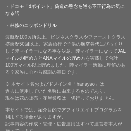
・
ドコモ「dポイント」偽造の懸念を巡る不正行為の気に
なる話
・
林修のニッポンドリル
渡航歴100ヵ所以上、ビジネスクラスやファーストクラス
搭乗歴50回以上、家族旅行で子供の航空券代にびっくり
して陸マイラーになる事を決意。陸マイラーになって
JAL
マイルの貯め方
と
ANAマイルの貯め方
を実践して合計
100万マイル以上貯めました。陸マイラー活動に理解のあ
る？家族に心から感謝の毎日です。
※ 本サイト名およびドメイン名「hanayao」は、
過去に使用していた名称に由来するものであり、
現在は花の販売・花屋業務は一切行っておりません。
本サイトでは、紹介目的でアフィリエイトプログラムを
利用する場合がありますが、
記事内容の作成・管理・広告運用はすべて運営者本人が
行っています。