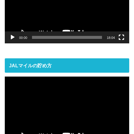
ー
ヤ
ー
00:00
18:04
JALマイルの貯め方
動
画
プ
レ
ー
ヤ
ー