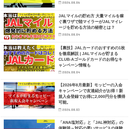
2026.08.06
マイルの貯め方や使い方について
JALマイルの貯め方 大量マイルを稼
ぐ裏ワザで陸マイラーがJALマイレ
ージを貯める方法の秘密とは？
2026.08.04
JALカード
【裏技】JALカードのおすすめの1枚
を徹底解説 | JALマイルが貯まる
CLUB-Aゴールドカードのお得なキ
ャンペーン情報も
2026.08.04
マイルの貯め方や使い方について
【2026年8月最新】モッピーの入会
キャンペーンで友達紹介がお得！新
規入会登録でお得に2,000円分を獲得
可能。
2026.08.03
JAL
「ANA塩対応」と「JAL神対応」の
体験談～対応の悪いサービスの体験