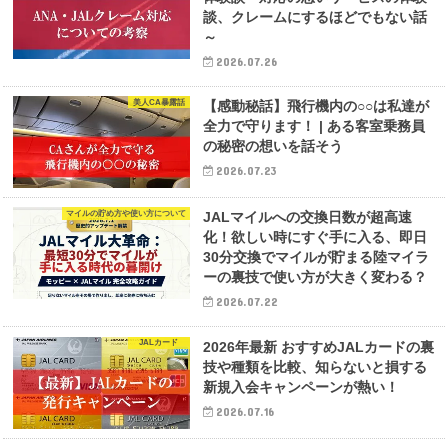
談、クレームにするほどでもない話
～
2026.07.26
美人CA暴露話
【感動秘話】飛行機内の○○は私達が
全力で守ります！ | ある客室乗務員
の秘密の想いを話そう
2026.07.23
マイルの貯め方や使い方について
JALマイルへの交換日数が超高速
化！欲しい時にすぐ手に入る、即日
30分交換でマイルが貯まる陸マイラ
ーの裏技で使い方が大きく変わる？
2026.07.22
JALカード
2026年最新 おすすめJALカードの裏
技や種類を比較、知らないと損する
新規入会キャンペーンが熱い！
2026.07.16