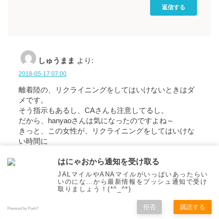
返信する
しゅうまま
より:
2018-05-17 07:00
離着陸の、リクライニングをしてはいけないときはダ
メです。
そう指示もあるし、CAさんも注意してるし。
だから、hanyaoさんは気になったのですよね～
きっと、この女性が、リクライニングをしてはいけな
い時間に
きちんと戻していたなら、窮屈ながらもhanyaoさん
はにゃおから通知を受け取る
は、
気分も違ったことと思います。
JALマイルやANAマイルがいっぱいあったらい
いのにな…から最新情報をプッシュ通知で受け
hanyaoさんのように思われる人がほとんどだと
取りましょう！(*^_^*)
私は思います。
拒否
購読する
Powered by Push7
返信する