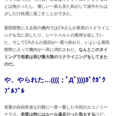
とは無かったし、優しい一面も見た気がして途中からは
少しだけ快適に過ごすことができた。
着陸態勢に入る前の機内ではCAさんが座席のリクライニ
ングを元に戻したり、シートベルトの着用を促してい
た。そしてCAさんの巡回が一通り終わり、いよいよ着陸
態勢に入って機内が一斉に消灯された。
なんとこのタイ
ミングで老婆は再び最大限のリクライニングをしてきた
のだ。
や、やられた…((((；ﾟДﾟ))))ｶﾞｸｶﾞｸ
ﾌﾞﾙﾌﾞﾙ
老婆の自由奔放な行動に一喜一憂した今回のエコノミー
クラス。
老婆は時にはルール違反だった気もする
けど、