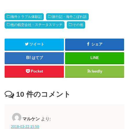
海外トラブル体験記
旅行記・海外こぼれ話
他の航空会社・ステータスマッチ
その他
ツイート
シェア
はてブ
LINE
Pocket
feedly
10
件のコメント
マルケン
より:
2018-03-22 15:50