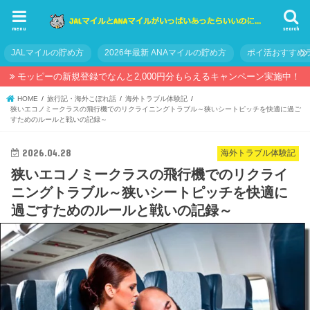
menu
search
JALマイルの貯め方
2026年最新 ANAマイルの貯め方
ポイ活おすすめ
モッピーの新規登録でなんと2,000円分もらえるキャンペーン実施中！
HOME
旅行記・海外こぼれ話
海外トラブル体験記
狭いエコノミークラスの飛行機でのリクライニングトラブル～狭いシートピッチを快適に過ご
すためのルールと戦いの記録～
2026.04.28
海外トラブル体験記
狭いエコノミークラスの飛行機でのリクライ
ニングトラブル～狭いシートピッチを快適に
過ごすためのルールと戦いの記録～