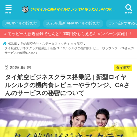
menu
search
JALマイルの貯め方
2026年最新 ANAマイルの貯め方
ポイ活おすすめ
モッピーの新規登録でなんと2,000円分もらえるキャンペーン実施中！
HOME
他の航空会社・ステータスマッチ
タイ航空
タイ航空ビジネスクラス搭乗記 | 新型ロイヤルシルクの機内食レビューやラウンジ、CAさんの
サービスの秘密について
2026.04.29
タイ航空
タイ航空ビジネスクラス搭乗記 | 新型ロイヤ
ルシルクの機内食レビューやラウンジ、CAさ
んのサービスの秘密について