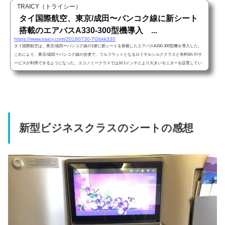
TRAICY（トライシー）
タイ国際航空、東京/成田〜バンコク線に新シート
搭載のエアバスA330-300型機導入 ...
https://www.traicy.com/20180730-TGbkk330
タイ国際航空は、東京/成田〜バンコク線の1便に新シートを搭載したエアバスA330-300型機を導入した。
これにより、東京/成田〜バンコク線の全便で、フルフラットとなるロイヤルシルククラスと有料Wi-Fiサ
ービスが利用できるようになった。エコノミークラスでは10.1インチとより大きいモニターを設置してい
る。
新型ビジネスクラスのシートの感想