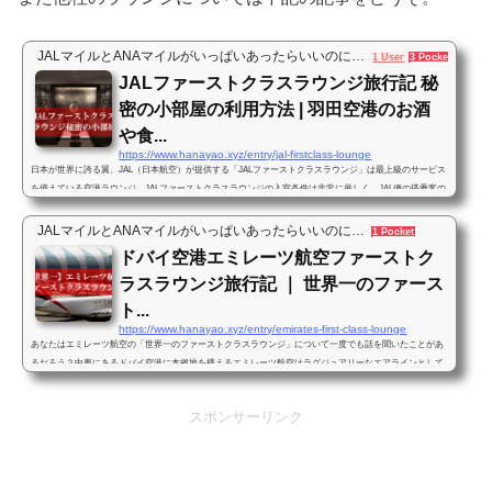
クラスまでの搭乗クラスを選択することができる。その中でも…タイ航空のファーストクラスはレベルが
高いとの評判。その理由のひと...
JALマイルとANAマイルがいっぱいあったらいいのに…
1 User
3 Pockets
JALファーストクラスラウンジ旅行記 秘
密の小部屋の利用方法 | 羽田空港のお酒
や食...
https://www.hanayao.xyz/entry/jal-firstclass-lounge
日本が世界に誇る翼、JAL（日本航空）が提供する「JALファーストクラスラウンジ」は最上級のサービス
を備えている空港ラウンジ。JALファーストクラスラウンジの入室条件は非常に厳しく、JAL便の搭乗客の
中でもごくごく一部の条件を満たした人のしか利用することができない。JALにとって選ばれた顧客しか
利用することができないのだ。それが故にJALファーストクラスラウンジ内でのおもてなしは、同じくJAL
JALマイルとANAマイルがいっぱいあったらいいのに…
1 Pocket
が運営するサクララウンジとは一線を画すレベルとなっている。食事やお酒はもちろん、デザイナーとの
ドバイ空港エミレーツ航空ファーストク
コラボによる空間デザインはこ...
ラスラウンジ旅行記 ｜ 世界一のファース
ト...
https://www.hanayao.xyz/entry/emirates-first-class-lounge
あなたはエミレーツ航空の「世界一のファーストクラスラウンジ」について一度でも話を聞いたことがあ
るだろう？中東にあるドバイ空港に本拠地を構えるエミレーツ航空はラグジュアリーなエアラインとして
知られている。その理由のひとつは世界最大の旅客機「A380」を、世界で一番保有していることにあるだ
ろう。さらにエミレーツ航空は本拠地に国際線ラウンジを構えている。その評判は…「世界一豪華なファ
スポンサーリンク
ーストクラスラウンジ」と呼ばれている。日本で暮らしているとあまり馴染みが無い方もいるかもしれな
いが、エミレーツ航空は世界で...