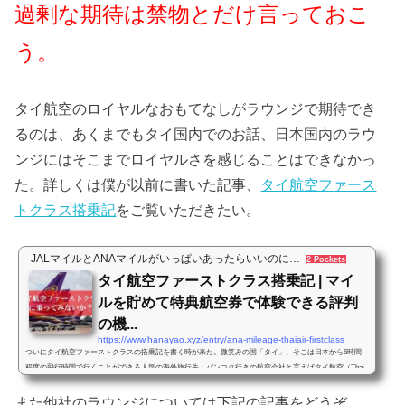
過剰な期待は禁物とだけ言っておこ
う。
タイ航空のロイヤルなおもてなしがラウンジで期待でき
るのは、あくまでもタイ国内でのお話、日本国内のラウ
ンジにはそこまでロイヤルさを感じることはできなかっ
た。詳しくは僕が以前に書いた記事、
タイ航空ファース
トクラス搭乗記
をご覧いただきたい。
JALマイルとANAマイルがいっぱいあったらいいのに…
2 Pockets
タイ航空ファーストクラス搭乗記 | マイ
ルを貯めて特典航空券で体験できる評判
の機...
https://www.hanayao.xyz/entry/ana-mileage-thaiair-firstclass
ついにタイ航空ファーストクラスの搭乗記を書く時が来た。微笑みの国「タイ」、そこは日本から6時間
程度の飛行時間で行くことができる人気の海外旅行先。バンコク行きの航空会社と言えばタイ航空（Thai
Airways）が真っ先に浮かぶ。タイ航空はアジアの航空会社の中でも、上質なサービスや機材を誇ると言
また他社のラウンジについては下記の記事をどうぞ。
われ旅行客にも人気が高い。特に日本-バンコク間に就航するタイ航空の便にはエコノミーからファースト