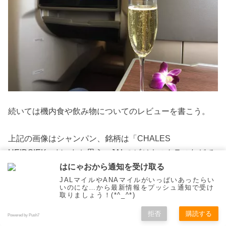
続いては機内食や飲み物についてのレビューを書こう。
上記の画像はシャンパン、銘柄は「CHALES
HEIDSIEK」だったと思う。JALのビジネスクラスなどで
も採用されているブランドになるが、確かシャンパンは1
はにゃおから通知を受け取る
JALマイルやANAマイルがいっぱいあったらい
種類だけだった。ちなみにタイ航空はファーストクラス
いのにな…から最新情報をプッシュ通知で受け
だとドンペリが飲める。
取りましょう！(*^_^*)
拒否
購読する
Powered by Push7