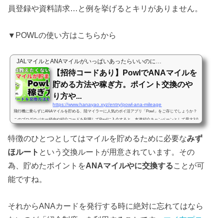
員登録や資料請求…と例を挙げるとキリがありません。
▼POWLの使い方はこちらから
JALマイルとANAマイルがいっぱいあったらいいのに…
【招待コードあり】PowlでANAマイルを
貯める方法や稼ぎ方。ポイント交換のや
り方や...
https://www.hanayao.xyz/entry/powl-ana-mileage
飛行機に乗らずにANAマイルを貯める、陸マイラーに人気のポイ活アプリ「Powl」をご存じでしょうか？
このブログのバナー経由や紹介コードを利用してPowlに入会すると、友達紹介キャンペーンとして最大3,0
00pt（300円分）をもらうことができます。Powlは元々、歩くことでポイントを貯めることができるポイ活
特徴のひとつとしてはマイルを貯めるために必要な
アプリとして誕生しました。Powlで貯めたポイントは、高い交換レートでANAマイルに交換することがで
みず
きるので…え、歩くだけでANAマイルが貯まるの…( ﾟДﾟ;)ﾏｼﾞ？と、驚かれる方も多いでしょう。Powlは
ほルート
という交換ルートが用意されています。その
ポイントサイトとしては後発組に...
為、貯めたポイントを
ANAマイルやに交換する
ことが可
能ですね。
それからANAカードを発行する時に絶対に忘れてはなら