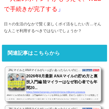
で手続きが完了する
」
日々の生活のなかで賢く楽しくポイ活をしたい方…そん
な人こそ利用するべきではないでしょうか？
関連記事はこちらから
JALマイルとANAマイルがいっぱいあったらいいのに…
2 Shares
34 Pockets
2026年8月最新 ANAマイルの貯め方と裏
技入門編 陸マイラーはなぜ初心者でも年
間20...
https://www.hanayao.xyz/entry/ana-mileage-urawaza
ANAマイルの貯め方の裏技・入門編ANAマイレージを20年以上の期間、貯めている陸マイラーが実践して
いる方法、ANAマイルの貯め方には初心者にもできる裏ワザがあるのをご存知でしょうか？秘密というほ
どではないのですが、一般の人にはあまり知られていない、効率的にANAマイルを貯める方法があるんで
す。私も初めて聞いた時はこう思いました。「ANAマイルの貯め方や使い方に裏ワザがある？なんか胡散
JALマイルとANAマイルがいっぱいあったらいいのに…
8 Shares
7 Users
25 Po