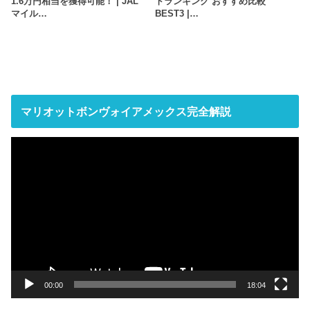
1.6万円相当を獲得可能！ | JAL
トランキング おすすめ比較
マイル…
BEST3 |…
マリオットボンヴォイアメックス完全解説
動
画
プ
レ
ー
ヤ
ー
00:00
18:04