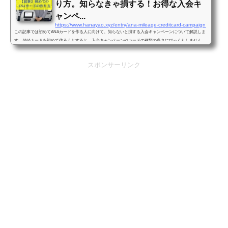
り方。知らなきゃ損する！お得な入会キ
ャンペ...
https://www.hanayao.xyz/entry/ana-mileage-creditcard-campaign
この記事では初めてANAカードを作る人に向けて、知らないと損する入会キャンペーンについて解説しま
す。ANAカードを初めて作ろうとすると、入会キャンペーンやカードの種類の多さにびっくりしません
か？そこでこの記事では、初心者向けにANAカードの複雑な入会キャンペーンの手順を分かりやすく解説
します。2026年はかなりお得なキャンペーンをやっているので、大量のANAマイルを貯めることが可能に
スポンサーリンク
なります。ANAカードはANAマイルを貯めるためには必須のクレジットカードです。全日空がクレジット
カード会社と提携して発行しているの...