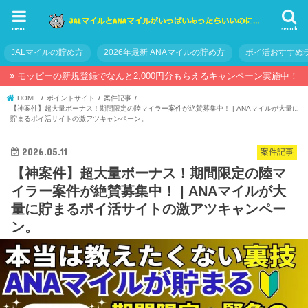
menu
search
JALマイルの貯め方
2026年最新 ANAマイルの貯め方
ポイ活おすすめ
モッピーの新規登録でなんと2,000円分もらえるキャンペーン実施中！
HOME
ポイントサイト
案件記事
【神案件】超大量ボーナス！期間限定の陸マイラー案件が絶賛募集中！ | ANAマイルが大量に
貯まるポイ活サイトの激アツキャンペーン。
2026.05.11
案件記事
【神案件】超大量ボーナス！期間限定の陸マ
イラー案件が絶賛募集中！ | ANAマイルが大
量に貯まるポイ活サイトの激アツキャンペー
ン。