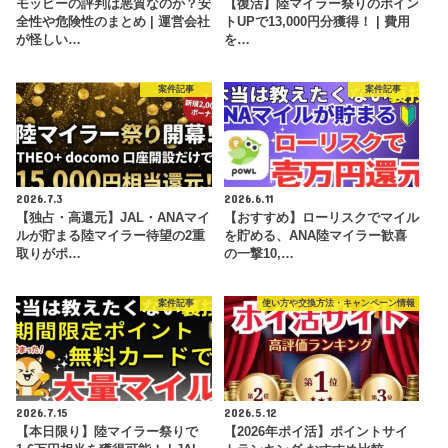
モッピーの評判は悪質なのか？安
【復活】陸マイラー祭りのポイン
全性や危険性のまとめ | 運営会社
トUPで13,000円分獲得！ | 費用
が怪しい…
を…
案件記事
案件記事
2026.7.3
2026.6.11
【独占・高還元】JAL・ANAマイ
【おすすめ】ローリスクでマイル
ルが貯まる陸マイラー待望の2重
を貯める、ANA陸マイラー歓喜
取りがポ…
の一撃10,…
案件記事
使い方や交換方法・キャンペーン情報
2026.7.15
2026.5.12
【本日限り】陸マイラー祭りで
【2026年ポイ活】ポイントサイ