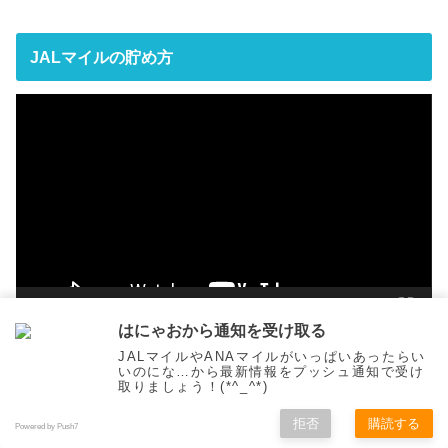
JALマイルの貯め方
動
画
プ
レ
ー
ヤ
ー
00:00
15:06
はにゃおから通知を受け取る
JALマイルやANAマイルがいっぱいあったらい
いのにな…から最新情報をプッシュ通知で受け
取りましょう！(*^_^*)
ANAマイルの貯め方
拒否
購読する
Powered by Push7