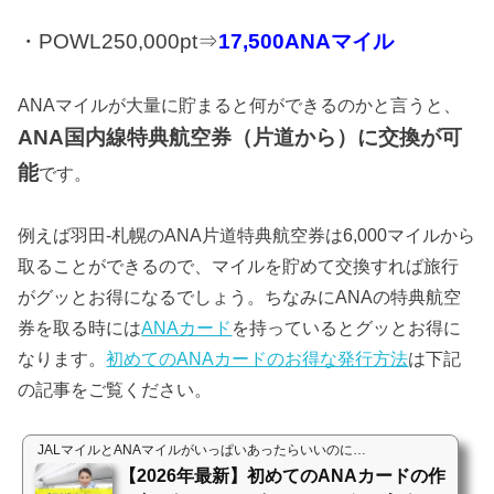
・POWL25
0,000pt⇒
17
,500ANAマイル
ANAマイルが大量に貯まると何ができるのかと言うと、
ANA
国内線
特典航空券（片道から）に交換が可
能
です。
例えば羽田-札幌のANA片道特典航空券は6,000マイルから
取ることができるので、マイルを貯めて交換すれば旅行
がグッとお得になるでしょう。ちなみにANAの特典航空
券を取る時には
ANAカード
を持っているとグッとお得に
なります。
初めてのANAカードのお得な発行方法
は下記
の記事をご覧ください。
JALマイルとANAマイルがいっぱいあったらいいのに…
【2026年最新】初めてのANAカードの作