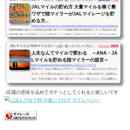
臭いな…」けれども実際にこの裏ワザを使うようになってからは、初心者の私でも1年間に20万マイル以
JALマイルの貯め方 大量マイルを稼ぐ裏
上のANAマイルを貯めることができま...
ワザで陸マイラーがJALマイレージを貯
める方...
https://www.hanayao.xyz/entry/jal-mileage-exchange-recommend
【2026年最新】JALマイルの貯め方を公開！陸マイラーの裏技や稼ぎ方を紹介陸マイラーと呼ばれる人達
が飛行機に乗らずに実践する「マイルの貯め方」という裏技をご存知だろうか？「え、JALマイルの貯め
方に裏技なんて存在するの？」そう感じた人は海外旅行や出張などで少しだけJALマイルを貯めているこ
とだろう。しかしフライトマイルやJALカードの利用だけで大量のマイルを貯めることはほとんど不可能
JALマイルとANAマイルがいっぱいあったらいいのに…
15 Users
14 Pockets
と言って良いだろう。そこで、何も知らない方に向けてJALマイルを貯める方法の入門編の情報共有をし
人生なんてマイルで変わる ～ANA・JA
ていこう。フライトやクレジットカ...
Lマイルを貯める陸マイラーの提言～
https://www.hanayao.xyz/entry/人生なんてマイル
突然ですが「あなたの夢はなんですか？」と聞かれたら、あなたはなんと答えるだ
ろうか。すぐに答えられるのだったらすごいと思う。仕事で出世する、お金持ちに
なる、子供が大物になる、海外で暮らす、ハーレムで暮らしたい…どれも素晴らし
い夢だ。（最後を除く）では「あなたは夢に向かって何ををしているか？」と聞か
れたら…少し前の僕は明確に答えられなかった。ここから先はマイルとの出会いで
↓応援の意味を込めてポチっとしてくれると嬉しいです
人生の価値観が変わった人間の物語。もしもあなたが先の質問に明確にに答えを返
せるのならば、このブログを読む必要は無いのでそっとスマ...