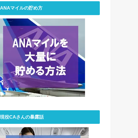
ANAマイルの貯め方
現役CAさんの暴露話