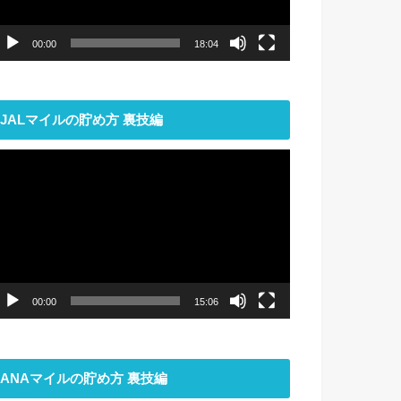
ー
00:00
18:04
JALマイルの貯め方 裏技編
動
画
プ
レ
ー
ヤ
ー
00:00
15:06
ANAマイルの貯め方 裏技編