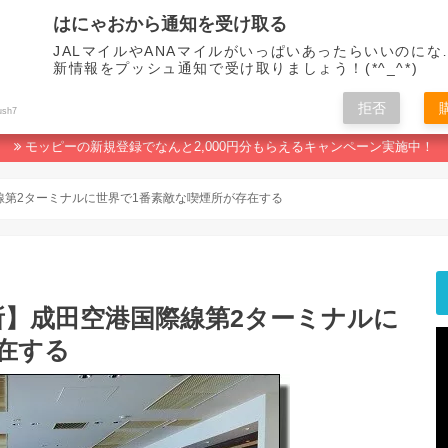
はにゃおから通知を受け取る
JALマイルやANAマイルがいっぱいあったらいいのにな
新情報をプッシュ通知で受け取りましょう！(*^_^*)
拒否
マイルの貯め方
ポイ活おすすめランキング
人生なんてマイルで変わる！
ush7
モッピーの新規登録でなんと2,000円分もらえるキャンペーン実施中！
線第2ターミナルに世界で1番素敵な喫煙所が存在する
所】成田空港国際線第2ターミナルに
在する