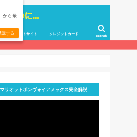
…から最
購読する
ポイントサイト
クレジットカード
search
マリオットボンヴォイアメックス完全解説
動
画
プ
レ
ー
ヤ