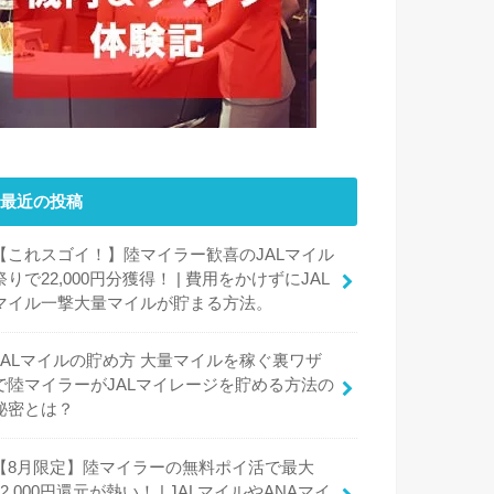
最近の投稿
【これスゴイ！】陸マイラー歓喜のJALマイル
祭りで22,000円分獲得！ | 費用をかけずにJAL
マイル一撃大量マイルが貯まる方法。
JALマイルの貯め方 大量マイルを稼ぐ裏ワザ
で陸マイラーがJALマイレージを貯める方法の
秘密とは？
【8月限定】陸マイラーの無料ポイ活で最大
42,000円還元が熱い！ | JALマイルやANAマイ