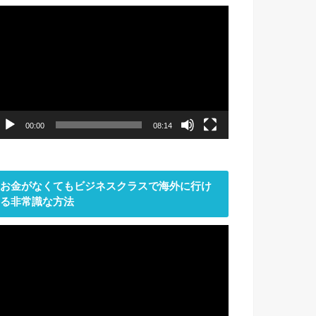
動
画
プ
レ
ー
ヤ
ー
00:00
08:14
お金がなくてもビジネスクラスで海外に行け
る非常識な方法
動
画
プ
レ
ー
ヤ