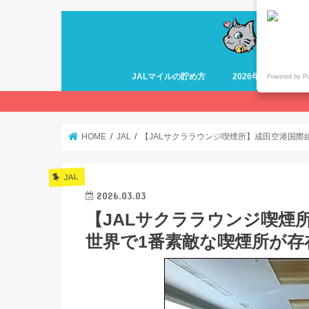
JALマイルの貯め方
2026年最新 ANA
Powered by P
HOME
JAL
【JALサクララウンジ喫煙所】成田空港国際
JAL
2026.03.03
【JALサクララウンジ喫煙
世界で1番素敵な喫煙所が存