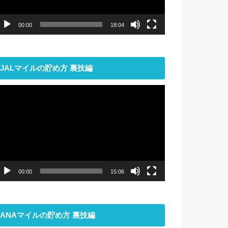
ー
00:00
18:04
JALマイルの貯め方 裏技編
動
画
プ
レ
ー
ヤ
ー
00:00
15:06
ANAマイルの貯め方 裏技編