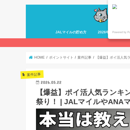
JALマイルの貯め方
2026年最新 ANA
Powered by P
HOME
ポイントサイト
案件記事
【爆益】ポイ活人気ラ
案件記事
2026.05.22
【爆益】ポイ活人気ランキ
祭り！ | JALマイルやA