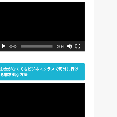
動
画
プ
レ
ー
ヤ
ー
00:00
08:14
お金がなくてもビジネスクラスで海外に行け
る非常識な方法
動
画
プ
レ
ー
ヤ