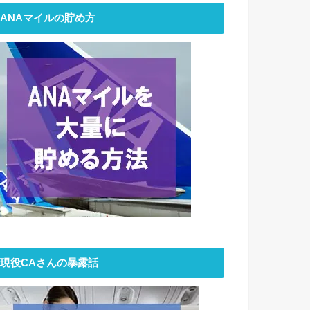
ANAマイルの貯め方
現役CAさんの暴露話