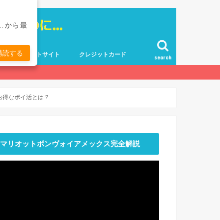
…から最
購読する
ポイントサイト
クレジットカード
search
るお得なポイ活とは？
マリオットボンヴォイアメックス完全解説
動
画
プ
レ
ー
ヤ