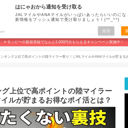
はにゃおから通知を受け取る
JALマイルやANAマイルがいっぱいあったらいいのにな
新情報をプッシュ通知で受け取りましょう！(*^_^*)
拒否
マイルの貯め方
ポイ活おすすめランキング
人生なんてマイルで変わる！
ush7
モッピーの新規登録でなんと2,000円分もらえるキャンペーン実施中！
ンキング上位で高ポイントの陸マイラー祭り！ | JALマイルやANAマイルが貯ま
ング上位で高ポイントの陸マイラー
NAマイルが貯まるお得なポイ活とは？