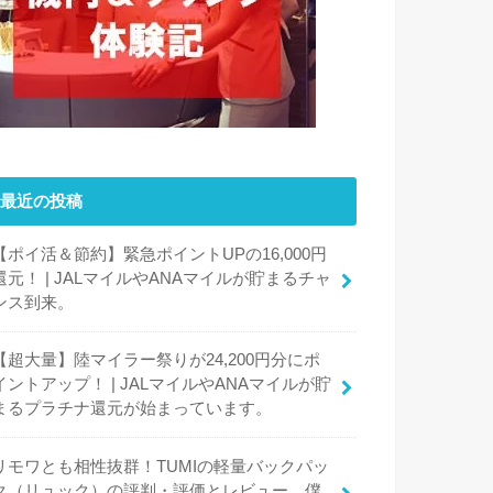
最近の投稿
【ポイ活＆節約】緊急ポイントUPの16,000円
還元！ | JALマイルやANAマイルが貯まるチャ
ンス到来。
【超大量】陸マイラー祭りが24,200円分にポ
イントアップ！ | JALマイルやANAマイルが貯
まるプラチナ還元が始まっています。
リモワとも相性抜群！TUMIの軽量バックパッ
ク（リュック）の評判・評価とレビュー、僕