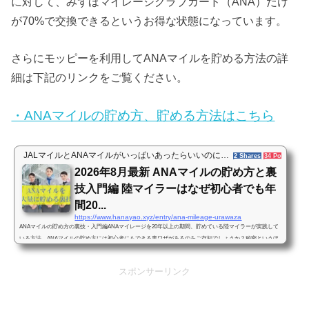
に対して、みずほマイレージクラブカード（ANA）だけ
が70%で交換できるというお得な状態になっています。
さらにモッピーを利用してANAマイルを貯める方法の詳
細は下記のリンクをご覧ください。
・ANAマイルの貯め方、貯める方法はこちら
JALマイルとANAマイルがいっぱいあったらいいのに…
2 Shares
34 Pockets
2026年8月最新 ANAマイルの貯め方と裏
技入門編 陸マイラーはなぜ初心者でも年
間20...
https://www.hanayao.xyz/entry/ana-mileage-urawaza
ANAマイルの貯め方の裏技・入門編ANAマイレージを20年以上の期間、貯めている陸マイラーが実践して
いる方法、ANAマイルの貯め方には初心者にもできる裏ワザがあるのをご存知でしょうか？秘密というほ
どではないのですが、一般の人にはあまり知られていない、効率的にANAマイルを貯める方法があるんで
す。私も初めて聞いた時はこう思いました。「ANAマイルの貯め方や使い方に裏ワザがある？なんか胡散
スポンサーリンク
臭いな…」けれども実際にこの裏ワザを使うようになってからは、初心者の私でも1年間に20万マイル以
上のANAマイルを貯めることができま...