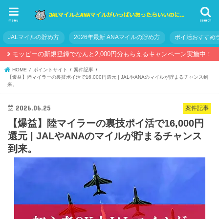
menu
search
JALマイルの貯め方
2026年最新 ANAマイルの貯め方
ポイ活おすすめ
モッピーの新規登録でなんと2,000円分もらえるキャンペーン実施中！
HOME
ポイントサイト
案件記事
【爆益】陸マイラーの裏技ポイ活で16,000円還元 | JALやANAのマイルが貯まるチャンス到
来。
2026.06.25
案件記事
【爆益】陸マイラーの裏技ポイ活で16,000円
還元 | JALやANAのマイルが貯まるチャンス
到来。