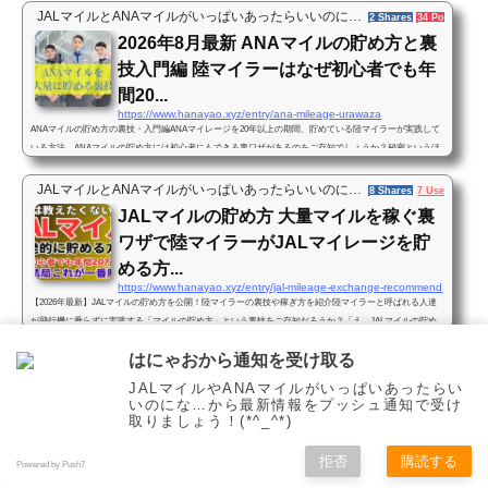
JALマイルとANAマイルがいっぱいあったらいいのに…
2 Shares
34 Pockets
2026年8月最新 ANAマイルの貯め方と裏
技入門編 陸マイラーはなぜ初心者でも年
間20...
https://www.hanayao.xyz/entry/ana-mileage-urawaza
ANAマイルの貯め方の裏技・入門編ANAマイレージを20年以上の期間、貯めている陸マイラーが実践して
いる方法、ANAマイルの貯め方には初心者にもできる裏ワザがあるのをご存知でしょうか？秘密というほ
どではないのですが、一般の人にはあまり知られていない、効率的にANAマイルを貯める方法があるんで
す。私も初めて聞いた時はこう思いました。「ANAマイルの貯め方や使い方に裏ワザがある？なんか胡散
JALマイルとANAマイルがいっぱいあったらいいのに…
8 Shares
7 Users
25 Po
臭いな…」けれども実際にこの裏ワザを使うようになってからは、初心者の私でも1年間に20万マイル以
JALマイルの貯め方 大量マイルを稼ぐ裏
上のANAマイルを貯めることができま...
ワザで陸マイラーがJALマイレージを貯
める方...
https://www.hanayao.xyz/entry/jal-mileage-exchange-recommend
【2026年最新】JALマイルの貯め方を公開！陸マイラーの裏技や稼ぎ方を紹介陸マイラーと呼ばれる人達
が飛行機に乗らずに実践する「マイルの貯め方」という裏技をご存知だろうか？「え、JALマイルの貯め
方に裏技なんて存在するの？」そう感じた人は海外旅行や出張などで少しだけJALマイルを貯めているこ
はにゃおから通知を受け取る
とだろう。しかしフライトマイルやJALカードの利用だけで大量のマイルを貯めることはほとんど不可能
JALマイルとANAマイルがいっぱいあったらいいのに…
15 Users
14 Pockets
と言って良いだろう。そこで、何も知らない方に向けてJALマイルを貯める方法の入門編の情報共有をし
JALマイルやANAマイルがいっぱいあったらい
人生なんてマイルで変わる ～ANA・JA
ていこう。フライトやクレジットカ...
いのにな…から最新情報をプッシュ通知で受け
Lマイルを貯める陸マイラーの提言～
取りましょう！(*^_^*)
https://www.hanayao.xyz/entry/人生なんてマイル
突然ですが「あなたの夢はなんですか？」と聞かれたら、あなたはなんと答えるだ
拒否
購読する
Powered by Push7
ろうか。すぐに答えられるのだったらすごいと思う。仕事で出世する、お金持ちに
なる、子供が大物になる、海外で暮らす、ハーレムで暮らしたい…どれも素晴らし