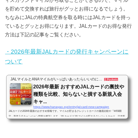
ィスカウントマイルから取ることができるので、マイル
を貯めて交換すれば旅行がグッとお得になるでしょう。
ちなみにJALの特典航空券を取る時にはJALカードを持っ
ているとグッとお得になります。JALカードのお得な発行
方法は下記の記事をご覧ください。
・2026年最新JALカードの発行キャンペーンに
ついて
JALマイルとANAマイルがいっぱいあったらいいのに…
2 Pockets
2026年最新 おすすめJALカードの裏技や
種類を比較、知らないと損する新規入会
キャ...
https://www.hanayao.xyz/entry/jal-card-new-campaign
JALカードの2026年最新のおすすめ情報です。マイルが貯まるクレジットカードの徹底比較や「WEB限
定」新規入会キャンペーン情報を解説します。JALカードはJALマイルが貯まるクレジットカード、日本航
空がクレジットカード会社と提携して発行しています。もし貴方がJALマイルを貯めたいと思っているの
なら…「JALカード持たずして、大量マイルの道はなし」というくらい重要なクレジットカードになりま
す。JALカードはJALマイルを貯めるためにどれが一体おすすめなのでしょうか？この記事ではJALマイル
を貯めることを前提にクレジットカー...