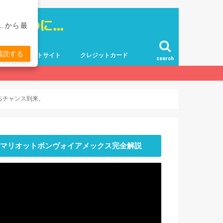
…から最
購読する
ポイントサイト
クレジットカード
search
るチャンス到来。
マリオットボンヴォイアメックス完全解説
動
画
プ
レ
ー
ヤ