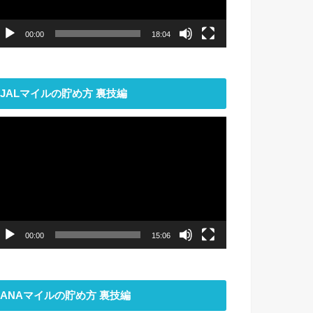
ー
00:00
18:04
JALマイルの貯め方 裏技編
動
画
プ
レ
ー
ヤ
ー
00:00
15:06
ANAマイルの貯め方 裏技編