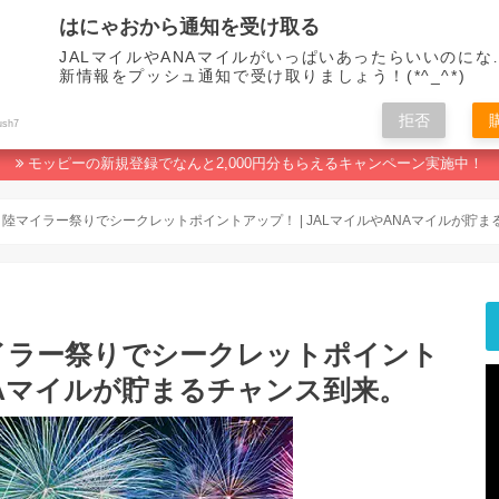
はにゃおから通知を受け取る
JALマイルやANAマイルがいっぱいあったらいいのにな
新情報をプッシュ通知で受け取りましょう！(*^_^*)
拒否
マイルの貯め方
ポイ活おすすめランキング
人生なんてマイルで変わる！
ush7
モッピーの新規登録でなんと2,000円分もらえるキャンペーン実施中！
陸マイラー祭りでシークレットポイントアップ！ | JALマイルやANAマイルが貯ま
イラー祭りでシークレットポイント
ANAマイルが貯まるチャンス到来。