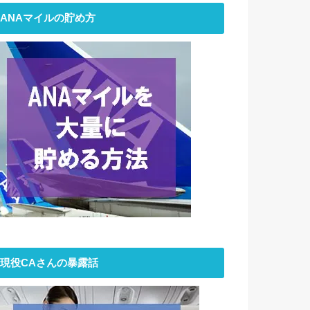
ANAマイルの貯め方
現役CAさんの暴露話