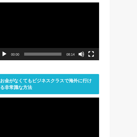
動
画
プ
レ
ー
ヤ
ー
00:00
08:14
お金がなくてもビジネスクラスで海外に行け
る非常識な方法
動
画
プ
レ
ー
ヤ