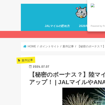
JALマイルの貯め方
2026年最新 ANA
Powered by P
HOME
ポイントサイト
案件記事
【秘密のボーナス？】
案件記事
2026.07.07
【秘密のボーナス？】陸マ
アップ！ | JALマイルや