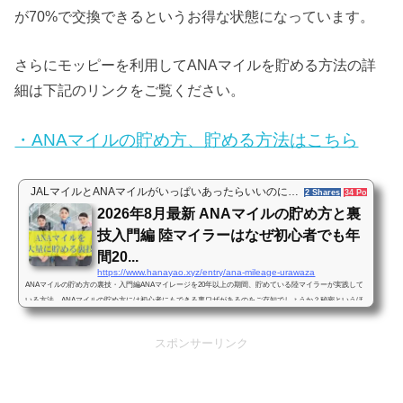
が70%で交換できるというお得な状態になっています。
さらにモッピーを利用してANAマイルを貯める方法の詳
細は下記のリンクをご覧ください。
・ANAマイルの貯め方、貯める方法はこちら
JALマイルとANAマイルがいっぱいあったらいいのに…
2 Shares
34 Pockets
2026年8月最新 ANAマイルの貯め方と裏
技入門編 陸マイラーはなぜ初心者でも年
間20...
https://www.hanayao.xyz/entry/ana-mileage-urawaza
ANAマイルの貯め方の裏技・入門編ANAマイレージを20年以上の期間、貯めている陸マイラーが実践して
いる方法、ANAマイルの貯め方には初心者にもできる裏ワザがあるのをご存知でしょうか？秘密というほ
どではないのですが、一般の人にはあまり知られていない、効率的にANAマイルを貯める方法があるんで
す。私も初めて聞いた時はこう思いました。「ANAマイルの貯め方や使い方に裏ワザがある？なんか胡散
スポンサーリンク
臭いな…」けれども実際にこの裏ワザを使うようになってからは、初心者の私でも1年間に20万マイル以
上のANAマイルを貯めることができま...