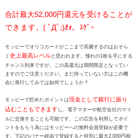
合計最大52,0
00円還元を受けることが
できます。( ﾟДﾟ;)ｵｫ、ｽｹﾞｰ
モッピーでオリコカードがここまで高騰するのはおそら
史上最高レベル
く
と思われます。憧れの1枚を手にする
チャンス到来ですが、この高還元は期間限定となってい
ますのでご注意ください。まだ持っていない方はこの機
会に発行してみては如何でしょうか？
現金として銀行に振り
モッピーで貯めたポイントは
込むこともできます
し、電子マネーや航空会社のマイ
ルに交換することも可能です。この広告を利用してポイ
ントをもらう為にはモッピーへの無料会員登録が必要で
す。下記のバナー経由で登録すると特別に最大2,000円相