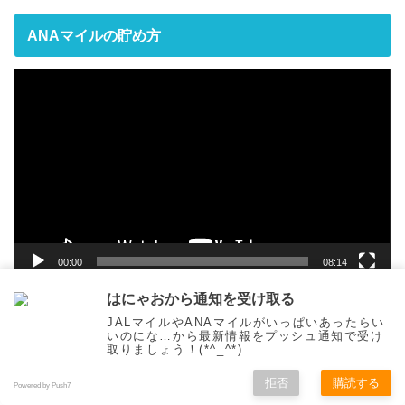
ANAマイルの貯め方
動
画
プ
レ
ー
ヤ
ー
00:00
08:14
はにゃおから通知を受け取る
JALマイルやANAマイルがいっぱいあったらい
いのにな…から最新情報をプッシュ通知で受け
リンク集
取りましょう！(*^_^*)
拒否
購読する
Powered by Push7
アクシグは、日本から世界へ活躍する起業家を支援する