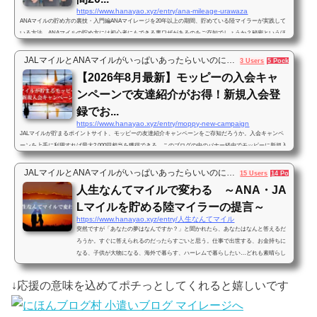
https://www.hanayao.xyz/entry/ana-mileage-urawaza
ANAマイルの貯め方の裏技・入門編ANAマイレージを20年以上の期間、貯めている陸マイラーが実践して
いる方法、ANAマイルの貯め方には初心者にもできる裏ワザがあるのをご存知でしょうか？秘密というほ
どではないのですが、一般の人にはあまり知られていない、効率的にANAマイルを貯める方法があるんで
す。私も初めて聞いた時はこう思いました。「ANAマイルの貯め方や使い方に裏ワザがある？なんか胡散
JALマイルとANAマイルがいっぱいあったらいいのに…
3 Users
5 Pockets
臭いな…」けれども実際にこの裏ワザを使うようになってからは、初心者の私でも1年間に20万マイル以
【2026年8月最新】モッピーの入会キャ
上のANAマイルを貯めることができま...
ンペーンで友達紹介がお得！新規入会登
録でお...
https://www.hanayao.xyz/entry/moppy-new-campaign
JALマイルが貯まるポイントサイト、モッピーの友達紹介キャンペーンをご存知だろうか。入会キャンペ
ーンを上手に利用すれば最大2,000円相当を獲得できる。このブログの中のバナー経由でモッピーに新規入
会登録すると「友達紹介キャンペーン」と称して紹介バナー経由の新規登録者に最大2,000pt（2,000円分）
がプレゼントされる。招待コードは不要、当ブログのバナー経由での入会が対象になる。申込の締め切り
JALマイルとANAマイルがいっぱいあったらいいのに…
15 Users
14 Pockets
は2026年8月31日まで。残り期間はあと僅かとなっている。来月以降に継続するかどうかについては未定
人生なんてマイルで変わる ～ANA・JA
となっている。締切が近くな...
Lマイルを貯める陸マイラーの提言～
https://www.hanayao.xyz/entry/人生なんてマイル
突然ですが「あなたの夢はなんですか？」と聞かれたら、あなたはなんと答えるだ
ろうか。すぐに答えられるのだったらすごいと思う。仕事で出世する、お金持ちに
なる、子供が大物になる、海外で暮らす、ハーレムで暮らしたい…どれも素晴らし
い夢だ。（最後を除く）では「あなたは夢に向かって何ををしているか？」と聞か
れたら…少し前の僕は明確に答えられなかった。ここから先はマイルとの出会いで
↓応援の意味を込めてポチっとしてくれると嬉しいです
人生の価値観が変わった人間の物語。もしもあなたが先の質問に明確にに答えを返
せるのならば、このブログを読む必要は無いのでそっとスマ...