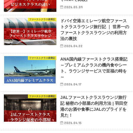
2026.05.09
ファーストクラス搭乗記
ドバイ空港エミレーツ航空ファース
トクラスラウンジ旅行記 ｜ 世界一の
ファーストクラスラウンジの利用方
法の裏技
2026.04.22
ファーストクラス搭乗記
ANA国内線ファーストクラス搭乗記
～プレミアムクラスの機内食やシー
ト、ラウンジサービスで至福の時を
～
2026.04.17
ファーストクラス搭乗記
JALファーストクラスラウンジ旅行
記 秘密の小部屋の利用方法 | 羽田空
港のお酒や食事にJALのプライドを
見た！
2026.04.15