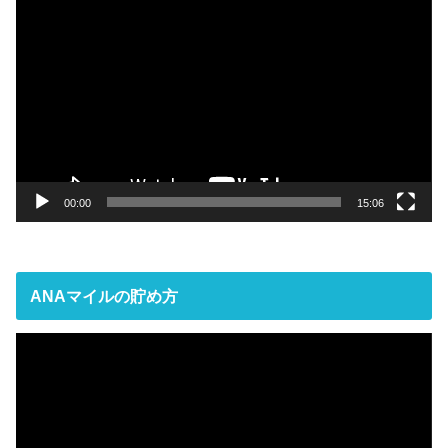
画
プ
レ
ー
ヤ
ー
00:00
15:06
ANAマイルの貯め方
動
画
プ
レ
ー