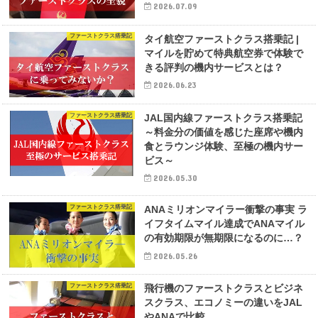
2026.07.09
ファーストクラス搭乗記
タイ航空ファーストクラス搭乗記 |
マイルを貯めて特典航空券で体験で
きる評判の機内サービスとは？
2026.06.23
ファーストクラス搭乗記
JAL国内線ファーストクラス搭乗記
～料金分の価値を感じた座席や機内
食とラウンジ体験、至極の機内サー
ビス～
2026.05.30
ファーストクラス搭乗記
ANAミリオンマイラー衝撃の事実 ラ
イフタイムマイル達成でANAマイル
の有効期限が無期限になるのに…？
2026.05.26
ファーストクラス搭乗記
飛行機のファーストクラスとビジネ
スクラス、エコノミーの違いをJAL
やANAで比較。