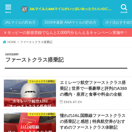
menu
search
JALマイルの貯め方
2026年最新 ANAマイルの貯め方
ポイ活おすすめ
モッピーの新規登録でなんと2,000円分もらえるキャンペーン実施中！
HOME
ファーストクラス搭乗記
ファーストクラス搭乗記
ファーストクラス搭乗記
エミレーツ航空ファーストクラス搭
乗記 | 世界で一番豪華と評判のA380
の機内・座席と食事や料金の全貌
2026.07.24
ファーストクラス搭乗記
憧れのJAL国際線ファーストクラス
の搭乗記と感想 | 特典航空券がおす
すめのファーストクラス体験記