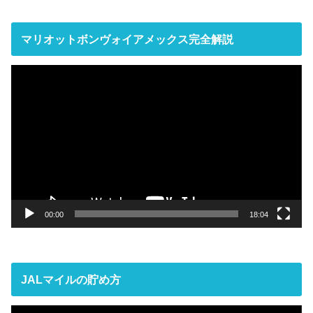
マリオットボンヴォイアメックス完全解説
動
画
プ
レ
ー
ヤ
ー
00:00
18:04
JALマイルの貯め方
動