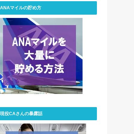
ANAマイルの貯め方
現役CAさんの暴露話