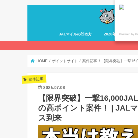
JALマイルの貯め方
2026年最新 ANA
Powered by P
HOME
ポイントサイト
案件記事
【限界突破】一撃16,
案件記事
2026.07.08
【限界突破】一撃16,000
の高ポイント案件！ | JA
ス到来