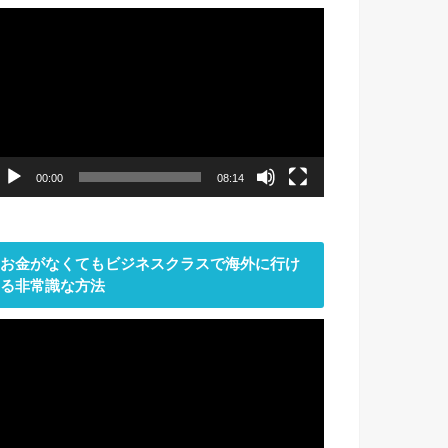
動
画
プ
レ
ー
ヤ
ー
00:00
08:14
お金がなくてもビジネスクラスで海外に行け
る非常識な方法
動
画
プ
レ
ー
ヤ