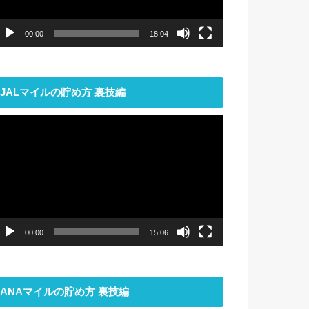
ー
00:00
18:04
JALマイルの貯め方 裏技編
動
画
プ
レ
ー
ヤ
ー
00:00
15:06
ANAマイルの貯め方 裏技編