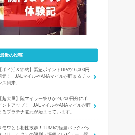
最近の投稿
【ポイ活＆節約】緊急ポイントUPの16,000円
還元！ | JALマイルやANAマイルが貯まるチャ
ンス到来。
【超大量】陸マイラー祭りが24,200円分にポ
イントアップ！ | JALマイルやANAマイルが貯
まるプラチナ還元が始まっています。
リモワとも相性抜群！TUMIの軽量バックパッ
ク（リュック）の評判・評価とレビュー、僕