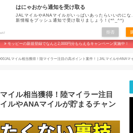
はにゃおから通知を受け取る
JALマイルやANAマイルがいっぱいあったらいいのにな
新情報をプッシュ通知で受け取りましょう！(*^_^*)
拒否
マイルの貯め方
ポイ活おすすめランキング
人生なんてマイルで変わる！
ush7
モッピーの新規登録でなんと2,000円分もらえるキャンペーン実施中！
000JALマイル相当獲得！陸マイラー注目の高ポイント案件！ | JALマイルやANA
JALマイル相当獲得！陸マイラー注目
LマイルやANAマイルが貯まるチャン