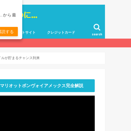
…から最
購読する
ポイントサイト
クレジットカード
search
マイルが貯まるチャンス到来
マリオットボンヴォイアメックス完全解説
動
画
プ
レ
ー
ヤ