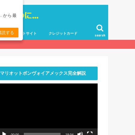
…から最
購読する
ポイントサイト
クレジットカード
search
マリオットボンヴォイアメックス完全解説
動
画
プ
レ
ー
ヤ
ー
00:00
18:04