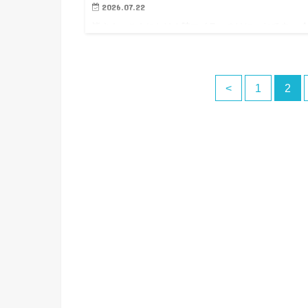
2026.07.22
皆さん、こんにちは！陸マイラーのはにゃおです。 
は、すべてのJALマイラー、そして「マイルで旅行に
たい！」と思っているすべての方に、JALマイルの常
根底から覆す「歴史的な大ニュース」をお届けします
<
1
2
皆さんは…