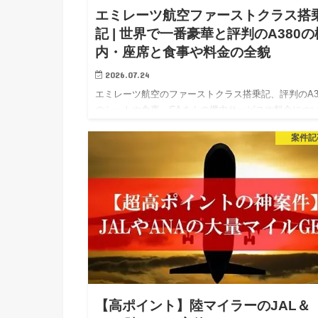
エミレーツ航空ファーストクラス搭
記 | 世界で一番豪華と評判のA380の
内・座席と食事や料金の全貌
2026.07.24
エミレーツ航空のファーストクラス搭乗記、評判のA3
のシートや食事、CAさんの機内サービスや料金につ
語ろうと思う。 飛行機好きならば誰もが一度は憧れ
案件記
ミレーツ航空のファーストクラス、今回はフランクフ
ト-ドバイ間…
【高ポイント】陸マイラーのJAL＆