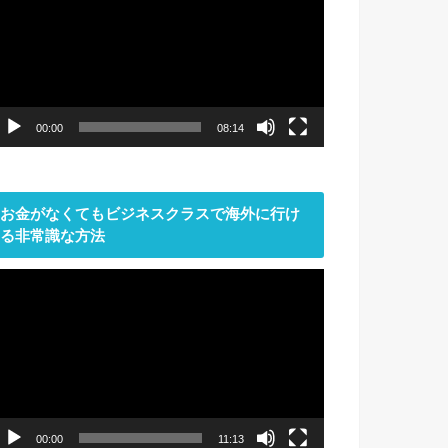
プ
レ
ー
ヤ
ー
00:00
08:14
お金がなくてもビジネスクラスで海外に行け
る非常識な方法
動
画
プ
レ
ー
ヤ
ー
00:00
11:13