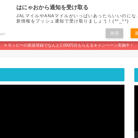
はにゃおから通知を受け取る
JALマイルやANAマイルがいっぱいあったらいいのにな
新情報をプッシュ通知で受け取りましょう！(*^_^*)
拒否
マイルの貯め方
ポイ活おすすめランキング
人生なんてマイルで変わる！
ush7
モッピーの新規登録でなんと2,000円分もらえるキャンペーン実施中！