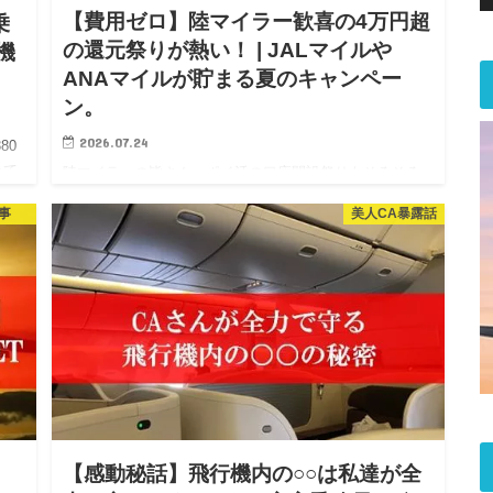
【費用ゼロ】陸マイラー歓喜の4万円超
乗
の還元祭りが熱い！ | JALマイルや
機
ANAマイルが貯まる夏のキャンペー
ン。
2026.07.24
80
いて
陸マイラーの皆さん、ポイ活の口座開設祭りもそろそろ
るエ
終盤戦を迎えている感があります。 口座開設案件の素晴
事
美人CA暴露話
ル
らしいところは、費用がかからないところですね。口座
開設のみで 一撃40,100円の還元になっています。( ﾟДﾟ;)
ｵ…
【感動秘話】飛行機内の○○は私達が全