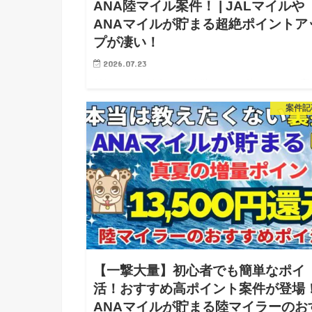
ANA陸マイル案件！ | JALマイルや
ANAマイルが貯まる超絶ポイントア
プが凄い！
2026.07.23
JALマイルやANAマイルを貯めている陸マイラーに高
ントがもらえる案件のご紹介です。 ポイントサイト
案件記
ッピーで「外為どっとコム」の超絶ポイントアップが
まりました。この案件はモッピーで超大型ポイントア
プとなってい…
【一撃大量】初心者でも簡単なポイ
活！おすすめ高ポイント案件が登場！
ANAマイルが貯まる陸マイラーのお