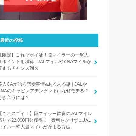
最近の投稿
【限定】これぞポイ活！陸マイラーの一撃大
量ポイントを獲得 | JALマイルやANAマイルが
貯まるチャンス到来
美人CAが語る恋愛事情&あるある話 | JALや
ANAのキャビンアテンダントはなぜモテる？
付き合うには？
【これスゴイ！】陸マイラー歓喜のJALマイル
祭りで22,000円分獲得！ | 費用をかけずにJAL
マイル一撃大量マイルが貯まる方法。