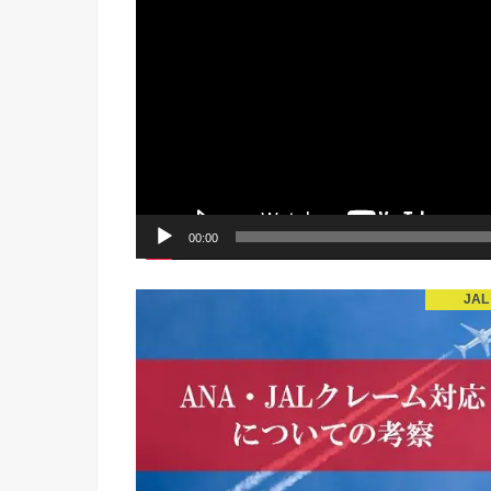
00:00
JAL