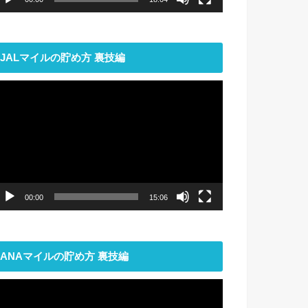
JALマイルの貯め方 裏技編
動
画
プ
レ
ー
ヤ
ー
00:00
15:06
ANAマイルの貯め方 裏技編
動
画