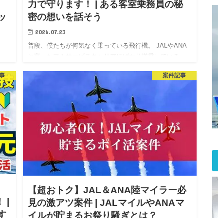
力で守ります！ | ある客室乗務員の秘
ッ
密の想いを話そう
2026.07.23
普段、僕たちが何気なく乗っている飛行機。 JALやANA
と言ったフルサービスキャリアにばかり搭乗している
ポイ
と、当たり前のように感じてしまうことがある。 それ
のモ
事
案件記事
は…飛行機内の清潔感についてだ。 最近ではLCCには乗
始
らず、JAL…
ッ
【超おトク】JAL＆ANA陸マイラー必
 |
見の激アツ案件 | JALマイルやANAマ
す
イルが貯まるお祭り騒ぎとは？