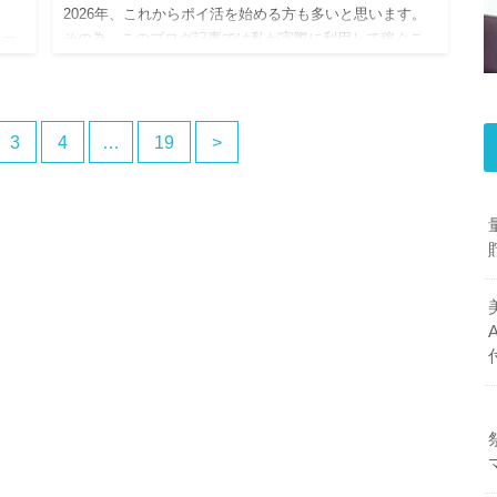
2026年、これからポイ活を始める方も多いと思います。
その為、このブログ記事では私が実際に利用して稼ぐこ
今日
とができたモッピーの稼ぎ方について解説します。 ポイ
行き
ントサイトを利用した「ポイ活」をご存じでしょうか？
識を
最近ではテレビ…
！
3
4
…
19
>