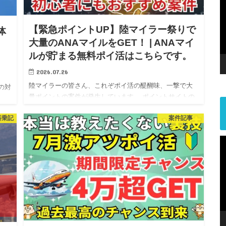
【緊急ポイントUP】陸マイラー祭りで
体
大量のANAマイルをGET！ | ANAマイ
、
ルが貯まる無料ポイ活はこちらです。
2026.07.26
陸マイラーの皆さん、これぞポイ活の醍醐味、一撃で大
の対
量ポイントの案件が発生しています。 ポイントサイトの
る
POWLで口座開設案件で、なんと怒涛の… 19,000円分の
ドス
搭乗記
案件記事
ポイントがもらえます( ﾟДﾟ;)ﾏｼﾞ…？ 今回の内容は…
す