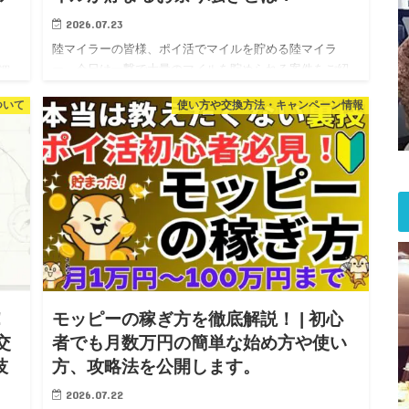
2026.07.23
陸マイラーの皆様、ポイ活でマイルを貯める陸マイラ
ー、今日は一撃で大量のマイルを貯められる案件をご紹
調
介します。 ポイントサイトのモッピーで人気No.1の案件
ポ
ついて
使い方や交換方法・キャンペーン情報
をご存じですが？なんと光回線をお得に利用できて現金
相当のポイントが…
と
！
モッピーの稼ぎ方を徹底解説！ | 初心
交
者でも月数万円の簡単な始め方や使い
技
方、攻略法を公開します。
2026.07.22