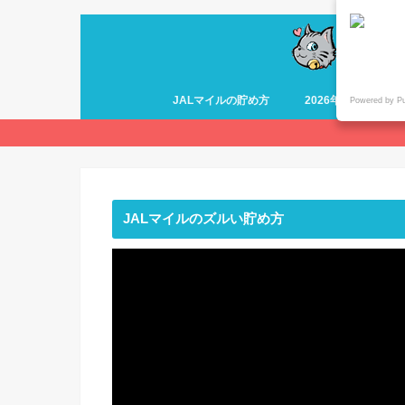
JALマイルの貯め方
2026年最新 ANA
Powered by P
JALマイルのズルい貯め方
動
画
プ
レ
ー
ヤ
ー