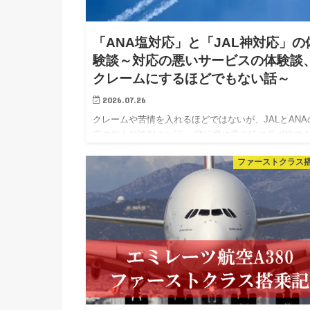
「ANA塩対応」と「JAL神対応」の
験談～対応の悪いサービスの体験談
クレームにするほどでもない話～
2026.07.26
クレームや苦情を入れるほどではないが、JALとANA
応の個人的評判のお話。 飛行機に乗る時に必ず接す
JALやANAのCA（キャビンアテンダント）、グラン
ファーストクラス
タッフの方々。対応や心遣いは人それぞれだと思いま
が今回は…