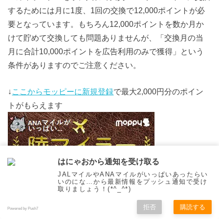
するためには月に1度、1回の交換で12,000ポイントが必
要となっています。もちろん12,000ポイントを数か月か
けて貯めて交換しても問題ありませんが、「交換月の当
月に合計10,000ポイントを広告利用のみで獲得」という
条件がありますのでご注意ください。
↓
ここからモッピーに新規登録
で最大2,000円分のポイン
トがもらえます
はにゃおから通知を受け取る
JALマイルやANAマイルがいっぱいあったらい
いのにな…から最新情報をプッシュ通知で受け
取りましょう！(*^_^*)
拒否
購読する
Powered by Push7