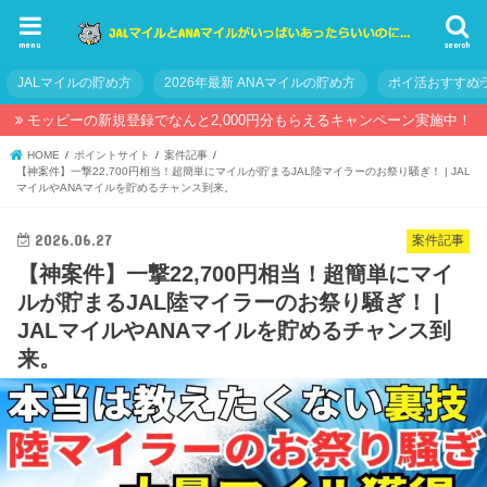
menu
search
JALマイルの貯め方
2026年最新 ANAマイルの貯め方
ポイ活おすすめ
モッピーの新規登録でなんと2,000円分もらえるキャンペーン実施中！
HOME
ポイントサイト
案件記事
【神案件】一撃22,700円相当！超簡単にマイルが貯まるJAL陸マイラーのお祭り騒ぎ！ | JAL
マイルやANAマイルを貯めるチャンス到来。
2026.06.27
案件記事
【神案件】一撃22,700円相当！超簡単にマイ
ルが貯まるJAL陸マイラーのお祭り騒ぎ！ |
JALマイルやANAマイルを貯めるチャンス到
来。