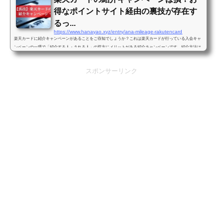
得なポイントサイト経由の裏技が存在す
るっ...
https://www.hanayao.xyz/entry/ana-mileage-rakutencard
楽天カードに紹介キャンペーンがあることをご存知でしょうか？これは楽天カードが行っている入会キャ
ンペーンの一環で「紹介する人・される人」の双方にメリットがある紹介キャンペーンです。紹介方法は
紹介URLを友人に送るだけで、下記の紹介特典がもらえます。 紹介する人：1,000円分のポイントを獲得
紹介される人：1,000円分のポイントを獲得私も初めは年会費無料の楽天カードの紹介キャンペーンでポイ
スポンサーリンク
ントがもらえるのはお得だと思いました。ところが実は…楽天カードは紹介キャンペーンよりもお得な裏
技があるんです。この記事...