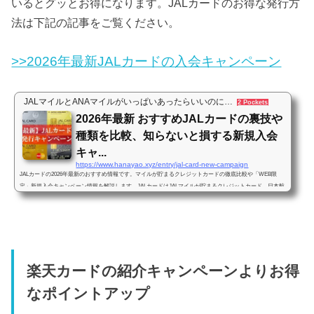
いるとグッとお得になります。JALカードのお得な発行方
法は下記の記事をご覧ください。
>>2026年最新JALカードの入会キャンペーン
JALマイルとANAマイルがいっぱいあったらいいのに…
2 Pockets
2026年最新 おすすめJALカードの裏技や
種類を比較、知らないと損する新規入会
キャ...
https://www.hanayao.xyz/entry/jal-card-new-campaign
JALカードの2026年最新のおすすめ情報です。マイルが貯まるクレジットカードの徹底比較や「WEB限
定」新規入会キャンペーン情報を解説します。JALカードはJALマイルが貯まるクレジットカード、日本航
空がクレジットカード会社と提携して発行しています。もし貴方がJALマイルを貯めたいと思っているの
なら…「JALカード持たずして、大量マイルの道はなし」というくらい重要なクレジットカードになりま
す。JALカードはJALマイルを貯めるためにどれが一体おすすめなのでしょうか？この記事ではJALマイル
を貯めることを前提にクレジットカー...
楽天カードの紹介キャンペーンよりお得
なポイントアップ