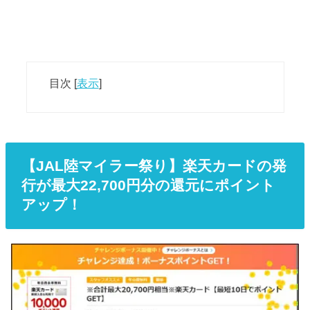
目次
[
表示
]
【JAL陸マイラー祭り】楽天カードの発
行が最大22,700円分の還元にポイント
アップ！