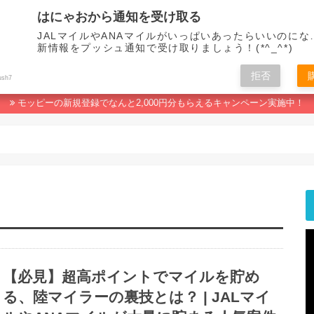
はにゃおから通知を受け取る
JALマイルやANAマイルがいっぱいあったらいいのにな
新情報をプッシュ通知で受け取りましょう！(*^_^*)
拒否
マイルの貯め方
ポイ活おすすめランキング
人生なんてマイルで変わる！
ush7
モッピーの新規登録でなんと2,000円分もらえるキャンペーン実施中！
【必見】超高ポイントでマイルを貯め
る、陸マイラーの裏技とは？ | JALマイ