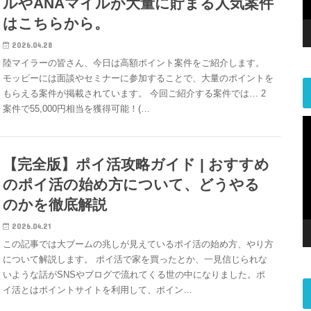
ルやANAマイルが大量に貯まる人気案件
はこちらから。
2026.04.28
陸マイラーの皆さん、今日は高額ポイント案件をご紹介します。
モッピーには面談やセミナーに参加することで、大量のポイントを
もらえる案件が掲載されています。 今回ご紹介する案件では… 2
案件で55,000円相当を獲得可能！(…
【完全版】ポイ活攻略ガイド | おすすめ
のポイ活の始め方について、どうやる
のかを徹底解説
2026.04.21
この記事では大ブームの兆しが見えているポイ活の始め方、やり方
について解説します。 ポイ活で家を買ったとか、一見信じられな
いような話がSNSやブログで流れてくる世の中になりました。ポ
イ活とはポイントサイトを利用して、ポイン…