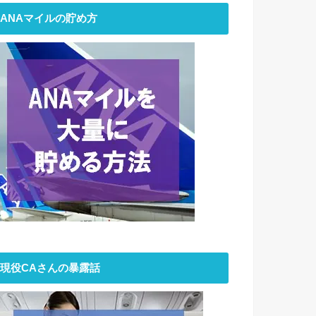
ANAマイルの貯め方
現役CAさんの暴露話