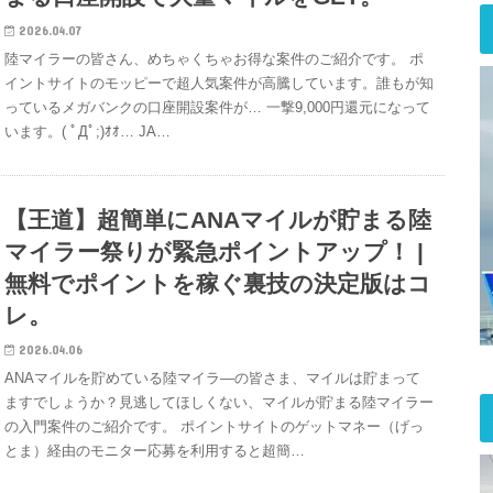
2026.04.07
陸マイラーの皆さん、めちゃくちゃお得な案件のご紹介です。 ポ
イントサイトのモッピーで超人気案件が高騰しています。誰もが知
っているメガバンクの口座開設案件が… 一撃9,000円還元になって
います。( ﾟДﾟ;)ｵｵ… JA…
【王道】超簡単にANAマイルが貯まる陸
マイラー祭りが緊急ポイントアップ！ |
無料でポイントを稼ぐ裏技の決定版はコ
レ。
2026.04.06
ANAマイルを貯めている陸マイラ―の皆さま、マイルは貯まって
ますでしょうか？見逃してほしくない、マイルが貯まる陸マイラー
の入門案件のご紹介です。 ポイントサイトのゲットマネー（げっ
とま）経由のモニター応募を利用すると超簡…