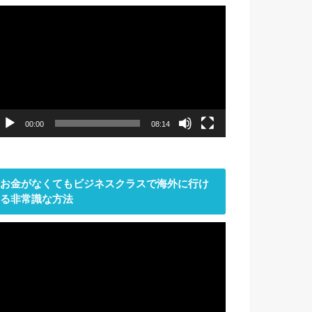
動
画
プ
レ
ー
ヤ
ー
00:00
08:14
お金がなくてもビジネスクラスで海外に行け
る非常識な方法
動
画
プ
レ
ー
ヤ