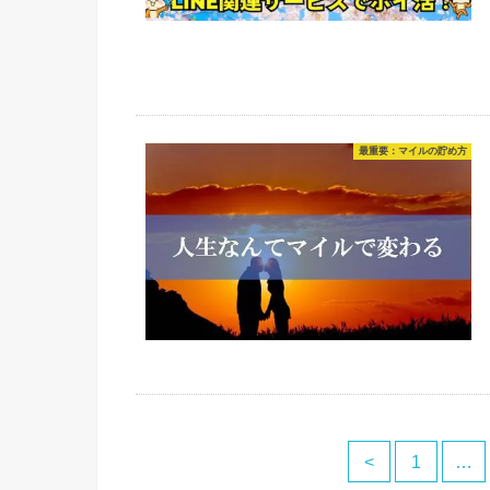
最重要：マイルの貯め方
<
1
…