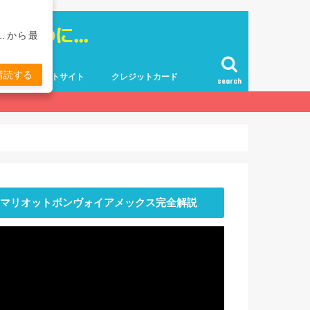
…から最
購読する
ポイントサイト
クレジットカード
search
マリオットボンヴォイアメックス完全解説
動
画
プ
レ
ー
ヤ