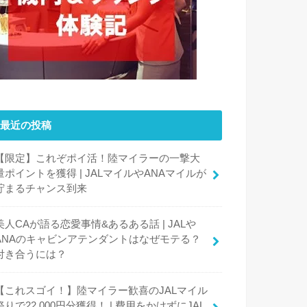
最近の投稿
【限定】これぞポイ活！陸マイラーの一撃大
量ポイントを獲得 | JALマイルやANAマイルが
貯まるチャンス到来
美人CAが語る恋愛事情&あるある話 | JALや
ANAのキャビンアテンダントはなぜモテる？
付き合うには？
【これスゴイ！】陸マイラー歓喜のJALマイル
祭りで22,000円分獲得！ | 費用をかけずにJAL