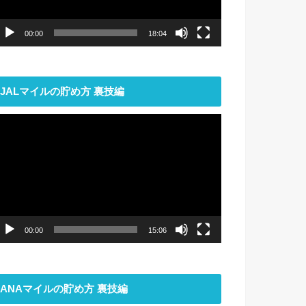
ー
00:00
18:04
JALマイルの貯め方 裏技編
動
画
プ
レ
ー
ヤ
ー
00:00
15:06
ANAマイルの貯め方 裏技編