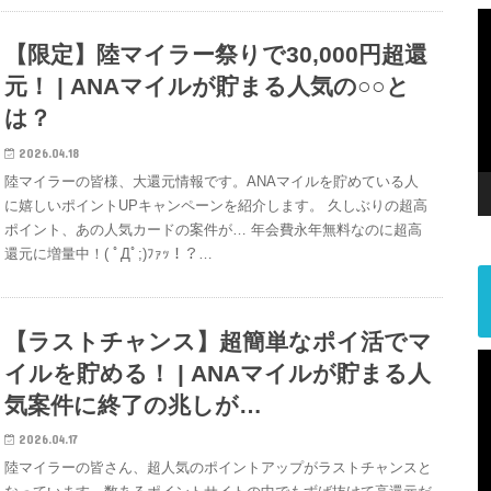
【限定】陸マイラー祭りで30,000円超還
元！ | ANAマイルが貯まる人気の○○と
は？
2026.04.18
陸マイラーの皆様、大還元情報です。ANAマイルを貯めている人
に嬉しいポイントUPキャンペーンを紹介します。 久しぶりの超高
ポイント、あの人気カードの案件が… 年会費永年無料なのに超高
還元に増量中！( ﾟДﾟ;)ﾌｧｯ！？…
【ラストチャンス】超簡単なポイ活でマ
イルを貯める！ | ANAマイルが貯まる人
気案件に終了の兆しが…
2026.04.17
陸マイラーの皆さん、超人気のポイントアップがラストチャンスと